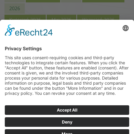
2026
Kwiecień 2026
Maj 2026
Wrzesień 2026
05.07.2021
Übergabe der neuen Lehrküche
wyszukiwane hasło
wyszukiwać