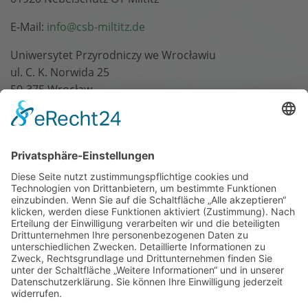
E-Mail:
info@csb-miltitz.de
Uniwersytet Przyrodniczy we Wrocławiu
ul. C. K. Norwida 25
50-375 Wrocław
Dr.-Ing. Anita Ogły
E-Mail:
anna.ogly@upwr.edu.pl
Suchbegriff
Suchen