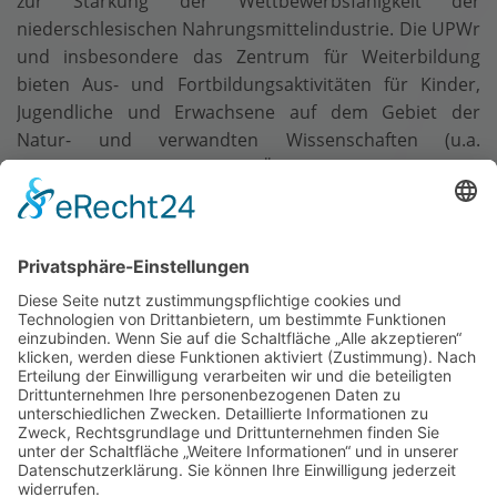
zur Stärkung der Wettbewerbsfähigkeit der
niederschlesischen Nahrungsmittelindustrie. Die UPWr
und insbesondere das Zentrum für Weiterbildung
bieten Aus- und Fortbildungsaktivitäten für Kinder,
Jugendliche und Erwachsene auf dem Gebiet der
Natur- und verwandten Wissenschaften (u.a.
Ernährung, Umweltschutz, Ökologie) an. Die UPWr
pflegt langjährige Kontakte ins Ausland und verfügt
über Erfahrungen in der Umsetzung von Projekten mit
internationalen Partnern.
Suchbegriff