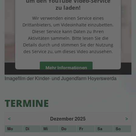
um den YouTube Video-Service
zu laden!
Wir verwenden einen Service eines
Drittanbieters, um Videoinhalte einzubetten.
Dieser Service kann Daten zu Ihren
Aktivitäten sammeln. Bitte lesen Sie die
Details durch und stimmen Sie der Nutzung
des Service zu, um dieses Video anzusehen.
Mehr Informationen
Imagefilm der Kinder- und Jugendfarm Hoyerswerda
Akzeptieren
Usercentrics Consent
powered by
TERMINE
Management Platform
eRecht24
&
Dezember 2025
<
>
Mo
Di
Mi
Do
Fr
Sa
So